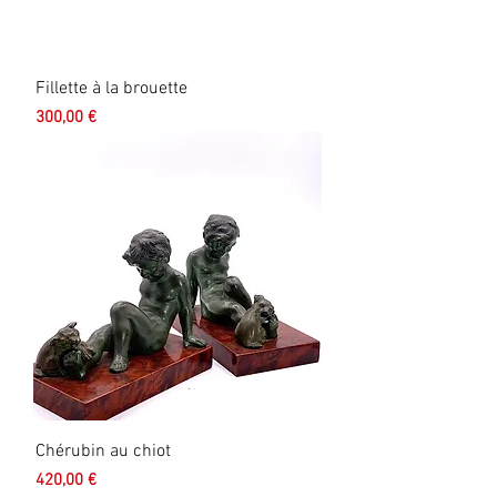
Fillette à la brouette
Prix
300,00 €
Chérubin au chiot
Prix
420,00 €