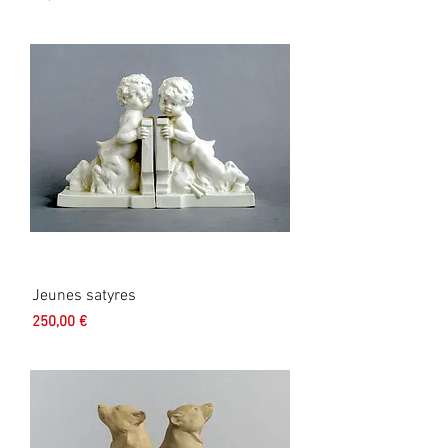
Jeunes satyres
Prix
250,00 €