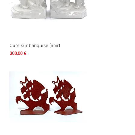
Ours sur banquise (noir)
Prix
300,00 €