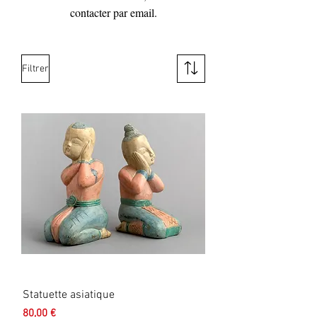
contacter par email.
Filtrer
Statuette asiatique
Prix
80,00 €