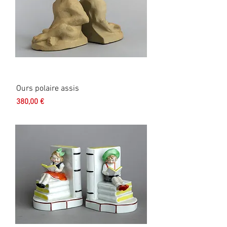
Ours polaire assis
Prix
380,00 €