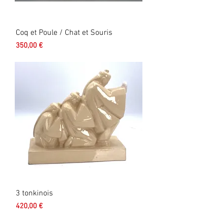
Coq et Poule / Chat et Souris
Prix
350,00 €
3 tonkinois
Prix
420,00 €