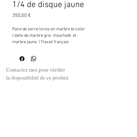
1/4 de disque jaune
Prix
350,00 €
Paire de serre-livres en marbre bi-color
( dalle de marbre gris moucheté et
marbre jaune ) Travail français
H : 12,5 cm - 11 cm x 8 cm
Contactez moi pour vérifier
la disponibilité de ce produit
en me communiquant la référence
SKU ci-dessus.
guillaume@huret.fr