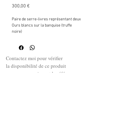
Prix
300,00 €
Paire de serre-livres représentant deux
Ours blancs sur la banquise (truffe
noire)
Edouard Lefèbvre
Faïence style Art Déco du fabricant de
faïence Onnaing
H :18,5 L :16,5 P :11cm
Contactez moi pour vérifier
la disponibilité de ce produit
en me communiquant la référence
SKU ci-dessus.
guillaume@huret.fr
© 2026 Cabinet de curiosités Huret.