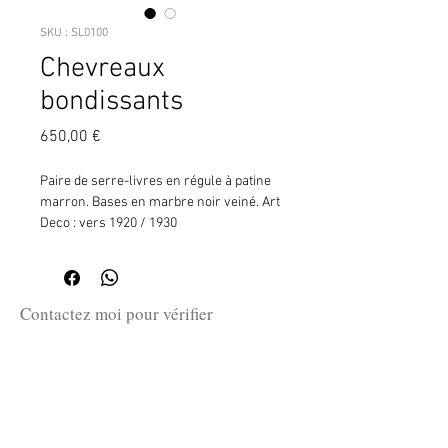
SKU : SL0100
Chevreaux
bondissants
Prix
650,00 €
Paire de serre-livres en régule à patine
marron. Bases en marbre noir veiné. Art
Deco : vers 1920 / 1930
Signé : ROCHARD
H: 18 cm - 18 cm x 9 cm
Contactez moi pour vérifier
la disponibilité de ce produit
en me communiquant la référence
SKU ci-dessus.
guillaume@huret.fr