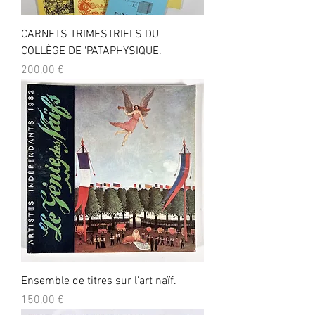
CARNETS TRIMESTRIELS DU
COLLÈGE DE 'PATAPHYSIQUE.
Prix
200,00 €
Ensemble de titres sur l'art naïf.
Prix
150,00 €