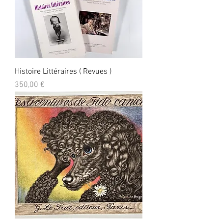
Histoire Littéraires ( Revues )
Prix
350,00 €