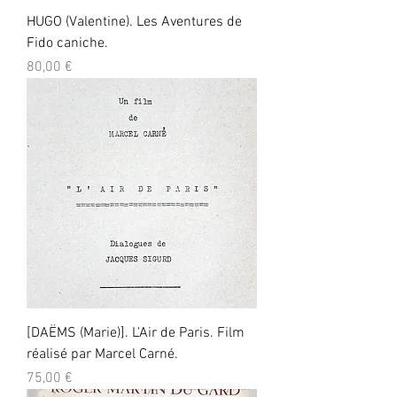
HUGO (Valentine). Les Aventures de
Fido caniche.
Prix
80,00 €
[DAËMS (Marie)]. L'Air de Paris. Film
réalisé par Marcel Carné.
Prix
75,00 €