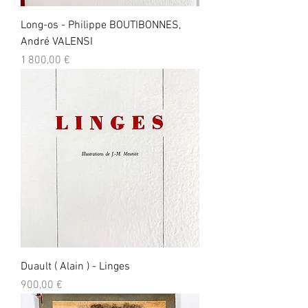
Long-os - Philippe BOUTIBONNES,
André VALENSI
Prix
1 800,00 €
Duault ( Alain ) - Linges
Prix
900,00 €