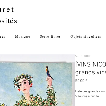
uret
sités
res
Musique
Serre-livres
Objets singuliers
SKU : LOT015
[VINS NICO
grands vin
Prix
50,00 €
Liste des grands vins N
50 euros à l'unité