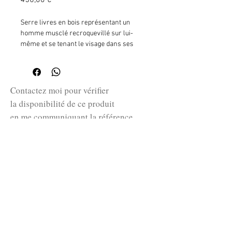
450,00 €
Serre livres en bois représentant un
homme musclé recroquevillé sur lui-
même et se tenant le visage dans ses
mains
H: 20 cm - 34 cm x 15 cm
Contactez moi pour vérifier
la disponibilité de ce produit
en me communiquant la référence
SKU ci-dessus.
guillaume@huret.fr
© 2026 Cabinet de curiosités Huret.