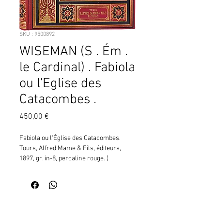
SKU : 9500892
WISEMAN (S . Ém .
le Cardinal) . Fabiola
ou l'Eglise des
Catacombes .
Prix
450,00 €
Fabiola ou l'Église des Catacombes. 
Tours, Alfred Mame & Fils, éditeurs, 
1897, gr. in-8, percaline rouge. ¦
Contactez moi pour vérifier
la disponibilité de ce produit