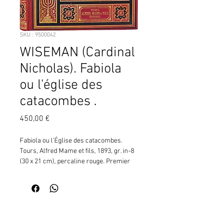
SKU : 9500042
WISEMAN (Cardinal
Nicholas). Fabiola
ou l'église des
catacombes .
Prix
450,00 €
Fabiola ou l'Église des catacombes. 
Tours, Alfred Mame et fils, 1893, gr. in-8 
(30 x 21 cm), percaline rouge. Premier 
plat orné d'une riche composition noir et 
dorée, représentant Pancrace dans 
l'arène, les bras en croix, en extase 
mystique, debout face à l'empereur 
Contactez moi pour vérifier
Dioclétien, indifférent à la panthère qui 
la disponibilité de ce produit