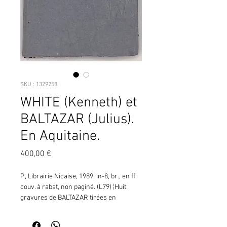
SKU : 1329258
WHITE (Kenneth) et
BALTAZAR (Julius).
En Aquitaine.
Prix
400,00 €
P., Librairie Nicaise, 1989, in-8, br., en ff. 
couv. à rabat, non paginé. (L79) ¦Huit 
gravures de BALTAZAR tirées en 
noir.Traduit de langlais par Marie-Claude 
White.Maquette (juin 1989) avec de 