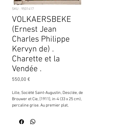
SKU : 9501417
VOLKAERSBEKE
(Ernest Jean
Charles Philippe
Kervyn de) .
Charette et la
Vendée .
Prix
550,00 €
Lille, Société Saint-Augustin, Desclée, de 
Brouwer et Cie, [1911], in-4 (33 x 25 cm), 
percaline grise. Au premier plat, 
polychrome (noir, bleu, or, gris), vignette 
(un groupe de Chouans se défend devant 
le porche d'une église) sur fond bleu 
semé de fleurs de lys blanches, dans un 
Contactez moi pour vérifier