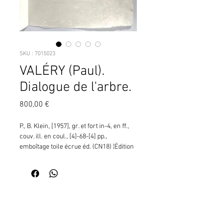
SKU : 7015023
VALÉRY (Paul).
Dialogue de l'arbre.
Prix
800,00 €
P., B. Klein, [1957], gr. et fort in-4, en ff., 
couv. ill. en coul., [4]-68-[4] pp., 
emboîtage toile écrue éd. (CN18) ¦Édition 
illustrée par Édouard PIGNON de  6 eaux-
fortes et aquatintes dont 5 à double page 
et un frontispice, une aquatinte sur la 
couverture et  20 bois gravés en 
Contactez moi pour vérifier
couleurs in-texte. Un des 15 japon blanc 
la disponibilité de ce produit
nacré de tête comprenant, sous 
en me communiquant la référence
chemises imprimées :   - Une suite des 