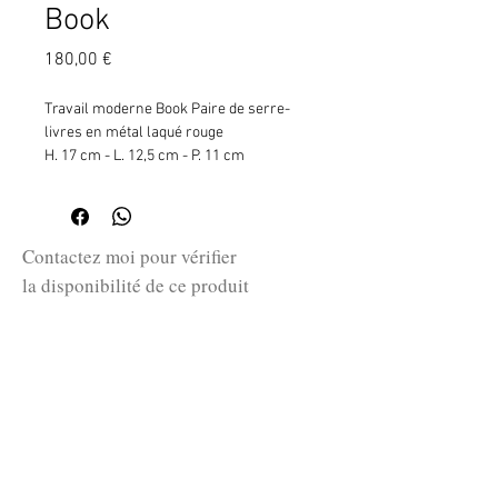
Book
Prix
180,00 €
Travail moderne Book Paire de serre-
livres en métal laqué rouge
H. 17 cm - L. 12,5 cm - P. 11 cm
Contactez moi pour vérifier
la disponibilité de ce produit
en me communiquant la référence
SKU ci-dessus.
guillaume@huret.fr