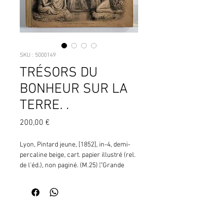
SKU : 5000149
TRÉSORS DU
BONHEUR SUR LA
TERRE. .
Prix
200,00 €
Lyon, Pintard jeune, [1852], in-4, demi-
percaline beige, cart. papier illustré (rel. 
de l'éd.), non paginé. (M.25) ¦"Grande 
lithographie en noir occupant la page de 
titre (reproduite sur le premier plat du 
cartonnage) et douze grandes 
lithographies gommées et coloriées à la 
Contactez moi pour vérifier
main. Bel exemplaire" (Gumuchian, 