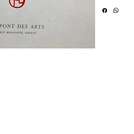
numéroté.
 de curiosités Huret.