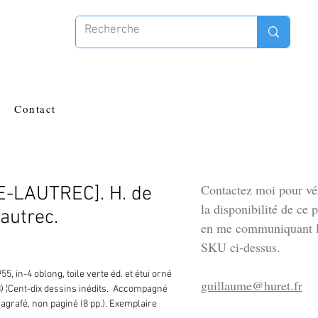
Contact
Contactez moi pour vér
-LAUTREC]. H. de
la disponibilité de ce 
autrec.
en me communiquant l
SKU ci-dessus.
55, in-4 oblong, toile verte éd. et étui orné 
guillaume@huret.fr
) ¦Cent-dix dessins inédits.  Accompagné 
 agrafé, non paginé (8 pp.). Exemplaire 