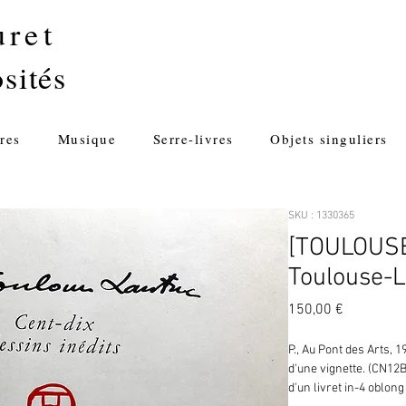
uret
sités
res
Musique
Serre-livres
Objets singuliers
SKU : 1330365
[TOULOUSE
Toulouse-L
Prix
150,00 €
P., Au Pont des Arts, 19
d'une vignette. (CN12B
d'un livret in-4 oblong