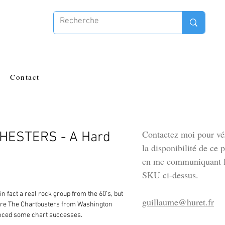
Contact
Contactez moi pour vér
HESTERS - A Hard
la disponibilité de ce 
en me communiquant l
SKU ci-dessus.
 fact a real rock group from the 60’s, but
guillaume@huret.fr
 are The Chartbusters from Washington
nced some chart successes.