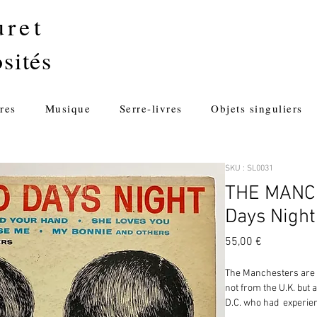
uret
sités
res
Musique
Serre-livres
Objets singuliers
SKU : SL0031
THE MANC
Days Night
Prix
55,00 €
The Manchesters are in
not from the U.K. but
D.C. who had experie