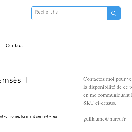
Contact
Contactez moi pour vér
amsès II
la disponibilité de ce 
en me communiquant l
SKU ci-dessus.
polychromé, formant serre-livres
guillaume@huret.fr
s en marbre gris veiné blanc
. 6 cm