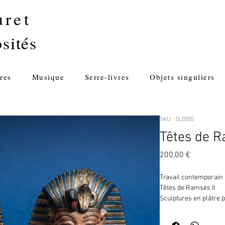
uret
sités
res
Musique
Serre-livres
Objets singuliers
SKU : SL0055
Têtes de R
Prix
200,00 €
Travail contemporain
Têtes de Ramsès II
Sculptures en plâtre 
Bases quadrangulaire
H. 15 cm - L. 14 cm - P