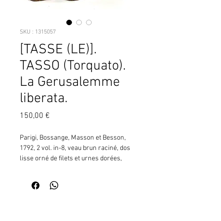
SKU : 1315057
[TASSE (LE)].
TASSO (Torquato).
La Gerusalemme
liberata.
Prix
150,00 €
Parigi, Bossange, Masson et Besson, 
1792, 2 vol. in-8, veau brun raciné, dos 
lisse orné de filets et urnes dorées, 
pièce de titre rouge et de tomaison 
havane foncé, triple filet doré en 
encadrement sur les plats, filet sur les 
coupes, coiffes guillochées (rel. de l'ép.), 
Contactez moi pour vérifier
326-334 pp. (L.85) ¦Édition illustrée de 
la disponibilité de ce produit
deux frontispices représentant le 