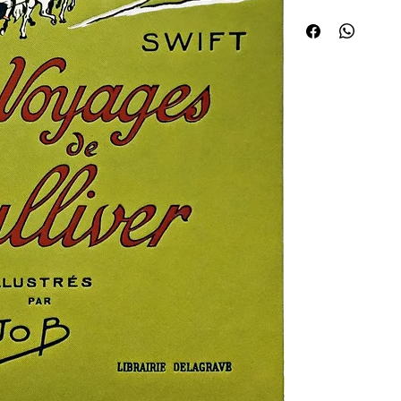
chapeau de Gulliver à
la découverte de son pr
p. 13). Second plat mu
de Gulliver au bout d'
Brobdingnag (ill. p. 152
hors-texte en couleurs
noir.Première édition 
1935.Job avait déjà il
Librairie Hachette, dan
Bibliothèque des école
scènes célèbres, il c
magnifiées par le gran
couché en hors texte.
scène de façon pittore
différentialisme (être
minuscule puis devenir
pays de géant) est un 
universelle, qui a créé
êtres de petite taille.
satirique, mais dans le
notamment chez les Lil
chapelles aussi vaines