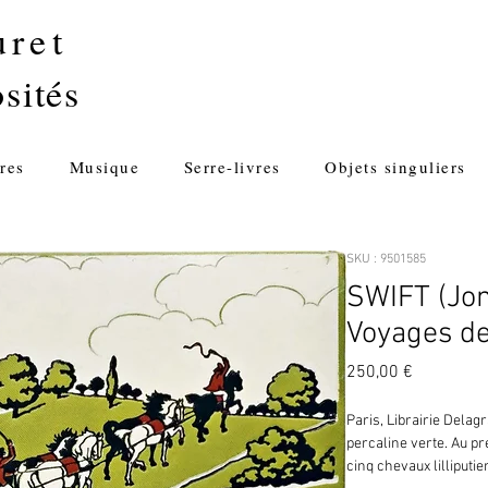
uret
sités
res
Musique
Serre-livres
Objets singuliers
SKU : 9501585
SWIFT (Jon
Voyages de 
Prix
250,00 €
Paris, Librairie Delagr
percaline verte. Au pr
cinq chevaux lilliputi