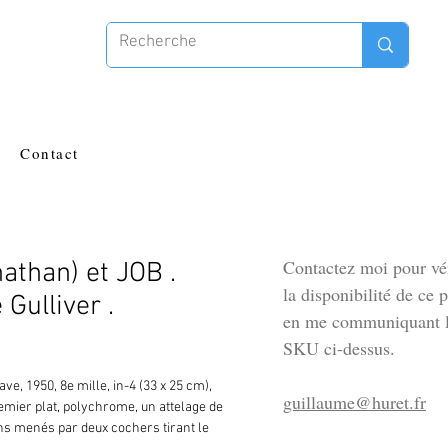
Contact
Contactez moi pour vér
athan) et JOB .
la disponibilité de ce 
Gulliver .
en me communiquant l
SKU ci-dessus.
ave, 1950, 8e mille, in-4 (33 x 25 cm), 
guillaume@huret.fr
emier plat, polychrome, un attelage de 
ens menés par deux cochers tirant le 