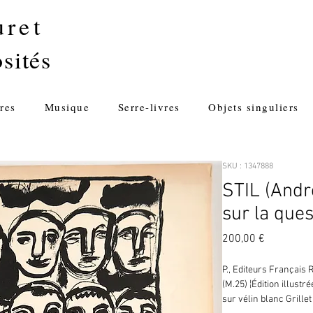
uret
sités
res
Musique
Serre-livres
Objets singuliers
SKU : 1347888
STIL (Andr
sur la que
Prix
200,00 €
P., Editeurs Français R
(M.25) ¦Édition illust
sur vélin blanc Grillet