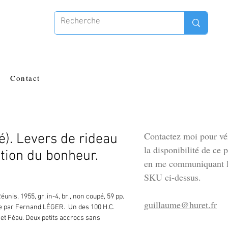
Contact
Contactez moi pour vér
é). Levers de rideau
la disponibilité de ce 
stion du bonheur.
en me communiquant l
SKU ci-dessus.
éunis, 1955, gr. in-4, br., non coupé, 59 pp. 
guillaume@huret.fr
rée par Fernand LÉGER.  Un des 100 H.C. 
 et Féau. Deux petits accrocs sans 