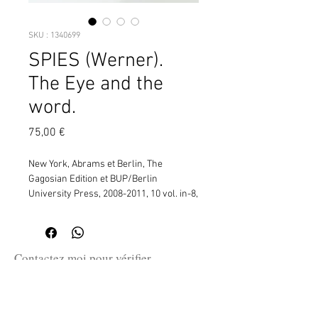
SKU : 1340699
SPIES (Werner).
The Eye and the
word.
Prix
75,00 €
New York, Abrams et Berlin, The
Gagosian Edition et BUP/Berlin
University Press, 2008-2011, 10 vol. in-8,
toile et jaquette éd. réunis sous coffret ill.
(L212) ¦Texte en anglais. Collection
Writings on Art and Literature.
Contactez moi pour vérifier
la disponibilité de ce produit
en me communiquant la référence
SKU ci-dessus.