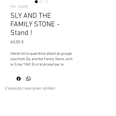
SKU : SL0028
SLY AND THE
FAMILY STONE -
Stand !
Prix
60,00 €
Stand! est le quatrième album du groupe
soul/funk Sly and the Family Stone, sorti
le 3 mai 1969. Écrit et produit par le
chanteur et multi-instrumentiste Sly
Stone, Stand! est considéré comme un
point culminant artistique de la carrière
du groupe.
Contactez moi pour vérifier
Dès sa parution il sera repris,
la disponibilité de ce produit
notamment par les Jackson Five, le
en me communiquant la référence
groupe de Michael.
SKU ci-dessus.
C’est leur prestation au festival de
Woodstock qui impose le groupe comme