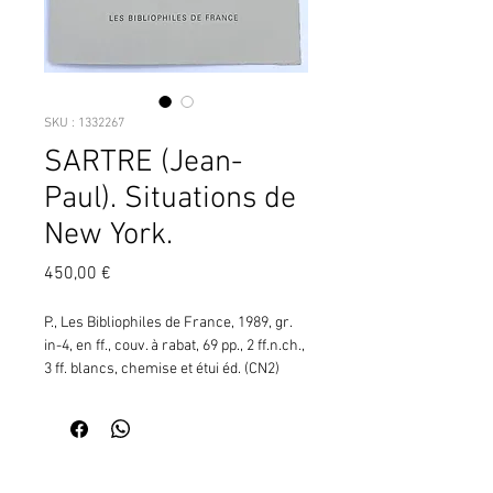
SKU : 1332267
SARTRE (Jean-
Paul). Situations de
New York.
Prix
450,00 €
P., Les Bibliophiles de France, 1989, gr. 
in-4, en ff., couv. à rabat, 69 pp., 2 ff.n.ch., 
3 ff. blancs, chemise et étui éd. (CN2) 
¦Édition illustrée de 9 lithographies en 
couleurs à pleine page de Gottfried 
SALZMANN. Tirage : 180 : exemplaires 
numérotés sur vélin de Rives.
Contactez moi pour vérifier