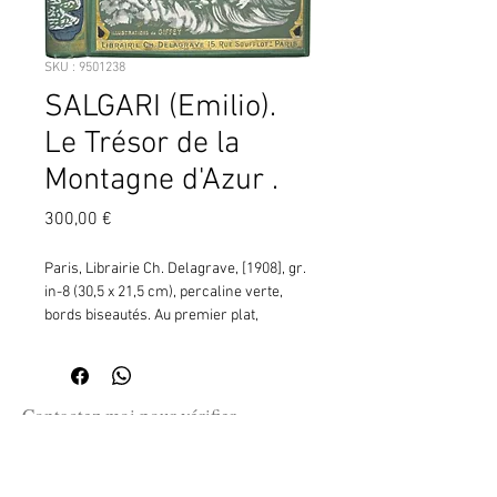
SKU : 9501238
SALGARI (Emilio).
Le Trésor de la
Montagne d'Azur .
Prix
300,00 €
Paris, Librairie Ch. Delagrave, [1908], gr. 
in-8 (30,5 x 21,5 cm), percaline verte, 
bords biseautés. Au premier plat, 
polychrome, radeau en mauvais état, 
portant quatre naufragés (de 
l'Andalousie, parti du Chili) dont le 
capitaine et Mina, porté par une vague 
Contactez moi pour vérifier
énorme, approchant d'une île à lhorizon 
la disponibilité de ce produit
(ill. p. 69), dans les parages de la 
en me communiquant la référence
Nouvelle-Calédonie. Au second plat, 