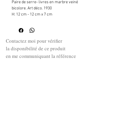
Paire de serre- livres en marbre veiné
bicolore. Art déco. 1930
H: 12 cm - 12 cm x 7 cm
Contactez moi pour vérifier
la disponibilité de ce produit
en me communiquant la référence
SKU ci-dessus.
guillaume@huret.fr
© 2026 Cabinet de curiosités Huret.
Conditions Générales d'Utilisation