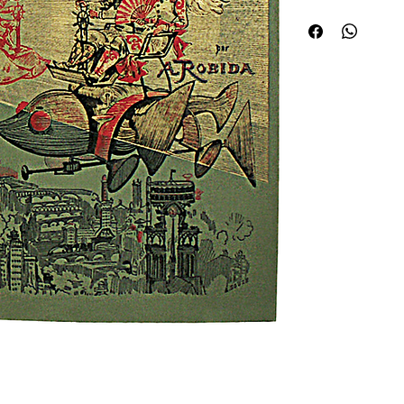
un aéronef futuriste 
véhicule monté par un
faisceau émanant d'un 
appareils survolant Pa
Seine au soleil couchan
Montmartre au loin, et
(d'après les pl. pp. 89 
Gendarmerie atmosphér
bleu cons. (A. Souze, g
originale illustrée de 
texte, dont 8 en coule
l'année 1950. .. vue du
plus sympathique, avait
Léopold Carteret, qui 
bibliophile : livres illu
est pas moins vrai que,
grand nom dans l'illus
fantaisie singulière et
1866 au Journal amusa
journaux illustrés co
élégante, Le Monde illu
fondée par l'intrépide 