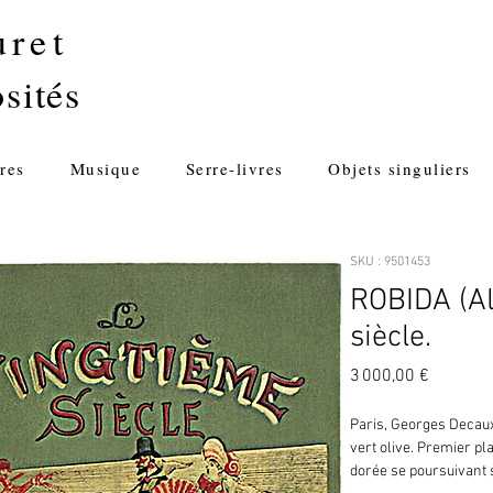
uret
sités
res
Musique
Serre-livres
Objets singuliers
SKU : 9501453
ROBIDA (Al
siècle.
Prix
3 000,00 €
Paris, Georges Decaux,
vert olive. Premier pl
dorée se poursuivant s