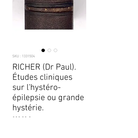
SKU : 1331504
RICHER (Dr Paul).
Études cliniques
sur l'hystéro-
épilepsie ou grande
hystérie.
Prix
300,00 €
P., Delahaye et Lecrosnier, 1881, gr. et 