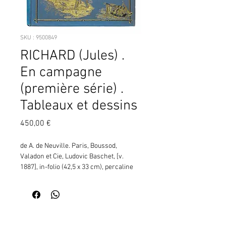
SKU : 9500849
RICHARD (Jules) .
En campagne
(première série) .
Tableaux et dessins
Prix
450,00 €
de A. de Neuville. Paris, Boussod, 
Valadon et Cie, Ludovic Baschet, [v. 
1887], in-folio (42,5 x 33 cm), percaline 
bleue.cf 9500399 ¦Réédition après la 
parution de la deuxième série (1886) 
avec une nouvelle page de titre. La 
première édition est de 1885 sans 
Contactez moi pour vérifier
indication de la série en page de titre.
la disponibilité de ce produit