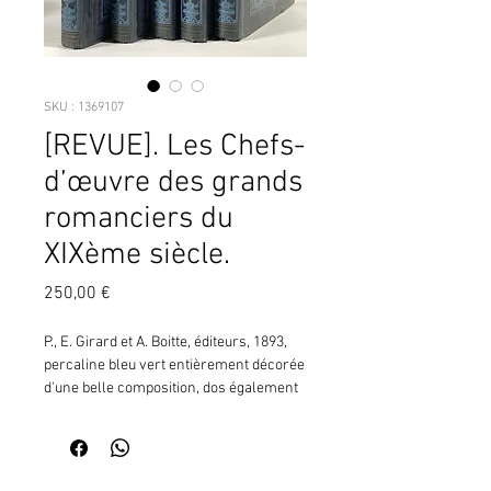
SKU : 1369107
[REVUE]. Les Chefs-
d’œuvre des grands
romanciers du
XIXème siècle.
Prix
250,00 €
P., E. Girard et A. Boitte, éditeurs, 1893, 
percaline bleu vert entièrement décorée 
d'une belle composition, dos également 
décoré, en 20 volumes, sur 22.   (DL6)    
¦Nombreuses illustrations en noir et 
blanc de Doré, Férat, Lix, Neuville, 
Philippoteaux, Riou, Worms, etc.Choix 
Contactez moi pour vérifier