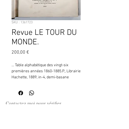
SKU : 1361723
Revue LE TOUR DU
MONDE.
Prix
200,00 €
... Table alphabétique des vingt-six 
premières années 1860-1885.P., Librairie 
Hachette, 1889, in-4, demi-basane 
havane, dos lisse orné de filets et d'un 
motif dorés, 320 pp. (SS215)  ¦ À la suite : 
Complément de la table alphabétique 
1886-1888.En fait, ce n'est pas 26 mais 
Contactez moi pour vérifier
28 années. Documentation essentielle.
la disponibilité de ce produit
en me communiquant la référence
SKU ci-dessus.