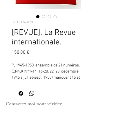
SKU : 1363423
[REVUE]. La Revue
internationale.
Prix
150,00 €
P., 1945-1950, ensemble de 21 numéros. 
(CN40) ¦N°1-14, 16-20, 22, 23, décembre 
1945 à juillet-sept. 1950 (manquent 15 et 
21).Cette revue aura 27 numéros 
jusquen 1951. Mensuelle jusquau n°13, 
puis bimestrielle (n°14-20), ne paraît pas 
entre mars 1948 et décembre 1949, 
Contactez moi pour vérifier
trimestrielle en 1950.Comité de 
la disponibilité de ce produit
rédaction Pierre Bessaignet, Charles 
en me communiquant la référence
Bettelheim (1913-2006), Gilles Martinet 
SKU ci-dessus.
(1916-2006), Maurice Nadeau (1911-