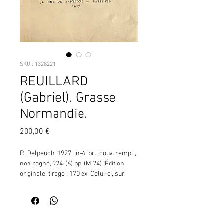
SKU : 1328221
REUILLARD
(Gabriel). Grasse
Normandie.
Prix
200,00 €
P., Delpeuch, 1927, in-4, br., couv. rempl., 
non rogné, 224-(6) pp. (M.24) ¦Édition 
originale, tirage : 170 ex. Celui-ci, sur 
vélin d'Arches.  Recherché pour les 57 
dessins en noir inédits de Maurice de 
Vlaminck, in-texte. Enrichi d'une  lettre 
autographe signée de l'artiste (2 pp. in-
Contactez moi pour vérifier