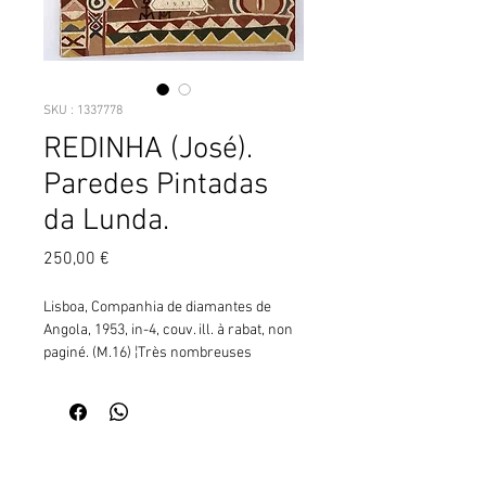
SKU : 1337778
REDINHA (José).
Paredes Pintadas
da Lunda.
Prix
250,00 €
Lisboa, Companhia de diamantes de 
Angola, 1953, in-4, couv. ill. à rabat, non 
paginé. (M.16) ¦Très nombreuses 
reproductions gravées en couleurs h.-t. 
Paredes Pintadas da Lunda (Murs peints 
de Lunda), premier ouvrage exhaustif 
sur la tradition picturale Tchokwé, 
Contactez moi pour vérifier
tradition de la culture angolaise, est une 
la disponibilité de ce produit