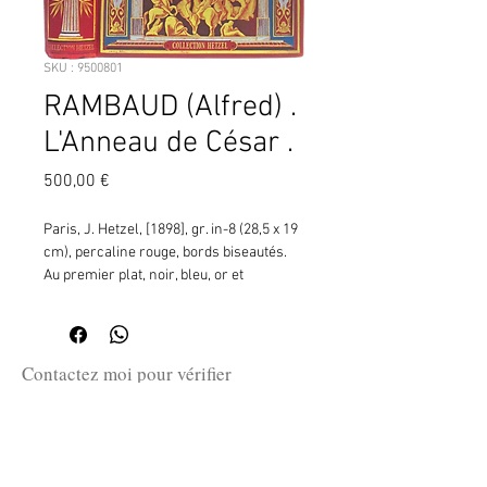
SKU : 9500801
RAMBAUD (Alfred) .
L'Anneau de César .
Prix
500,00 €
Paris, J. Hetzel, [1898], gr. in-8 (28,5 x 19 
cm), percaline rouge, bords biseautés. 
Au premier plat, noir, bleu, or et 
palladium, Vercingétorix (daprès la 
statue de Millet édifiée sur le site dAlise-
Sainte-Reine en 1865), un trophée 
darmes gauloises à ses pieds, dans un 
Contactez moi pour vérifier
encadrement de style néo-classique 
la disponibilité de ce produit
(colonnes, plein cintre, ornementation 
en me communiquant la référence
de palmes et de lyres), avec deux paires 
SKU ci-dessus.
dailes traversées déclairs aux 
écoinçons supérieurs, surmonté dune 