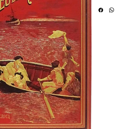
du naufrage du Bayard,
aperçus par un navire 
encadrement de motifs 
orné de caissons dorés,
pp. ¦Édition originale i
Joannon, etc., dont 12
27, 131), gravées par 
Ruckert.Comme dans LÉ
le plat historié repré
plus dramatique du fai
canot au milieu de loc
lattention du navire s
LÉpave, le navire sest
de survivants parmi s
gagner la côté où ils 
on imagine langoisse d
secours déçu. Après av
Seychelles, dans locéa
passagers ont pu emba
mais sans une goutte d
naufragés en proie aux a
arrivés aux dernières 