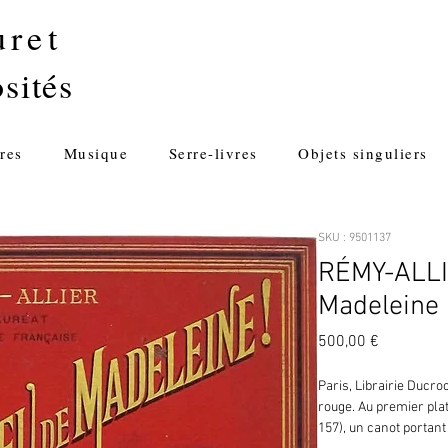
uret
sités
res
Musique
Serre-livres
Objets singuliers
SKU : 9501137
RÉMY-ALLI
Madeleine 
Prix
500,00 €
Paris, Librairie Ducrocq
rouge. Au premier plat
157), un canot portant