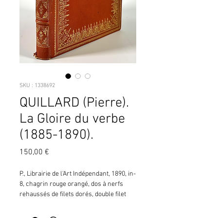
SKU : 1338692
QUILLARD (Pierre).
La Gloire du verbe
(1885-1890).
Prix
150,00 €
P., Librairie de l'Art Indépendant, 1890, in-
8, chagrin rouge orangé, dos à nerfs 
rehaussés de filets dorés, double filet 
doré formant caissons eux-mêmes 
décorés, triple filet et large dentelles 