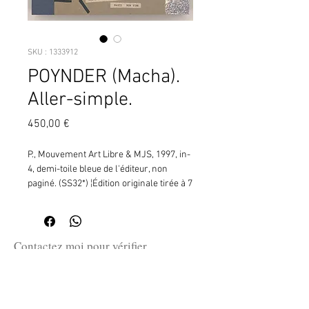
SKU : 1333912
POYNDER (Macha).
Aller-simple.
Prix
450,00 €
P., Mouvement Art Libre & MJS, 1997, in-
4, demi-toile bleue de l'éditeur, non 
paginé. (SS32*) ¦Édition originale tirée à 7 
exemplaires numérotés et signés. 
Collages de Macha POYNDER.
Contactez moi pour vérifier
la disponibilité de ce produit
en me communiquant la référence
SKU ci-dessus.