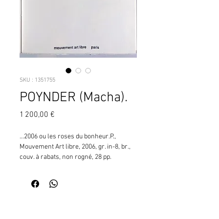
SKU : 1351755
POYNDER (Macha).
Prix
1 200,00 €
...2006 ou les roses du bonheur.P., 
Mouvement Art libre, 2006, gr. in-8, br., 
couv. à rabats, non rogné, 28 pp. 
illustrées en couleurs. (DT57) ¦"Achevé 
de dessiner le 29 novembre 2006, en 3 
exemplaires".n° 2 et 3 disponibles
Contactez moi pour vérifier
la disponibilité de ce produit