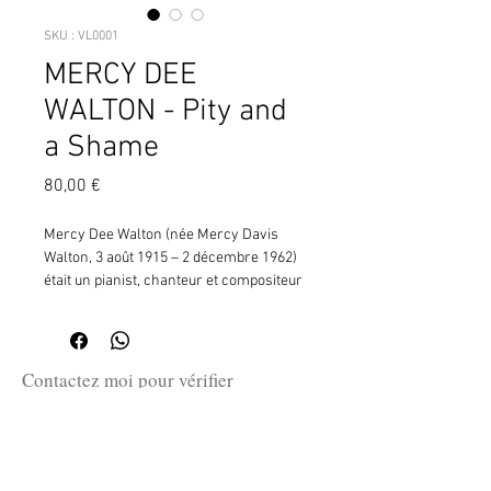
SKU : VL0001
MERCY DEE
WALTON - Pity and
a Shame
Prix
80,00 €
Mercy Dee Walton (née Mercy Davis
Walton, 3 août 1915 – 2 décembre 1962)
était un pianist, chanteur et compositeur
américain de jump blues, dont les
compositions allaient du blues au R&B.
Selon le journaliste Tony Russell dans
son livre The Blues - From Robert
Contactez moi pour vérifier
Johnson to Robert Cray, « Walton a créé
la disponibilité de ce produit
une série de blues mémorables sur le
en me communiquant la référence
caractère peu attrayant de la vie rurale,
SKU ci-dessus.
visant avec ironie les travailleurs
migrants noirs du sud de la Californie qui