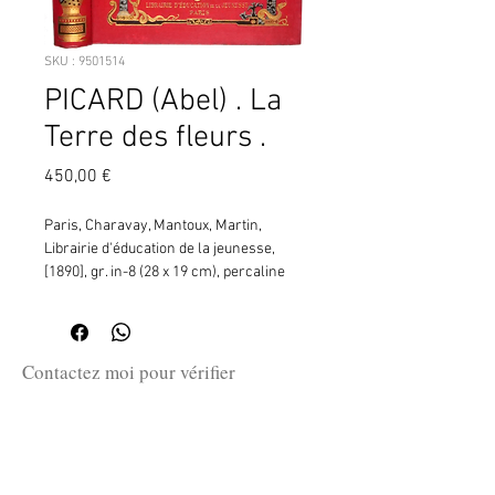
SKU : 9501514
PICARD (Abel) . La
Terre des fleurs .
Prix
450,00 €
Paris, Charavay, Mantoux, Martin, 
Librairie d'éducation de la jeunesse, 
[1890], gr. in-8 (28 x 19 cm), percaline 
rouge. Au premier plat, polychrome, 
décor floral complexe de style Art 
nouveau et orientalisant (à droite, cadre 
formé d'un montant fixé dans un vase 
Contactez moi pour vérifier
(portant le dessin de deux singes) où 
la disponibilité de ce produit
croît un arbuste, et portant une hampe 
en me communiquant la référence
(fixée par un ruban) où sont posés deux 
SKU ci-dessus.
oiseaux et soutenant une petite tenture 
(en haut), soleil rayonnant en angle, 