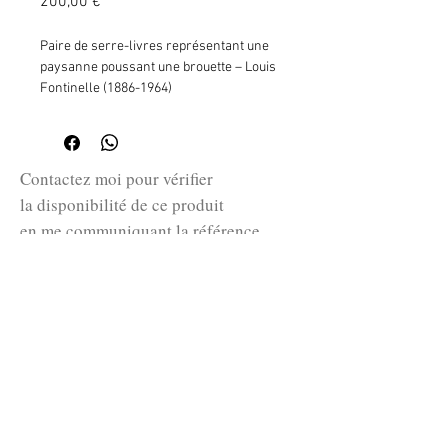
Prix
200,00 €
Paire de serre-livres représentant une
paysanne poussant une brouette – Louis
Fontinelle (1886-1964)
Céramique craquelée, vers 1930.
Emmaillé blanc , Art Déco . Signé.
H : 16 cm L : 14 cm. P : 7 cm
Contactez moi pour vérifier
la disponibilité de ce produit
en me communiquant la référence
SKU ci-dessus.
guillaume@huret.fr
© 2026 Cabinet de curiosités Huret.