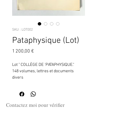
SKU : LOT002
Pataphysique (Lot)
Prix
1 200,00 €
Lot " COLLÈGE DE 'PATAPHYSIQUE."
148 volumes, lettres et documents
divers
Contactez moi pour vérifier
la disponibilité de ce produit
en me communiquant la référence
SKU ci-dessus.