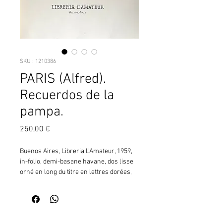
SKU : 1210386
PARIS (Alfred).
Recuerdos de la
pampa.
Prix
250,00 €
Buenos Aires, Libreria L'Amateur, 1959, 
in-folio, demi-basane havane, dos lisse 
orné en long du titre en lettres dorées, 
tr. mouchetées (rel. de l'éd.), [7 ff.], étui. 
(CN18) ¦Album inédit illustré d'une 
vignette de titre et de 12 aquarelles en 
couleurs hors-texte de l'artiste français 
Contactez moi pour vérifier