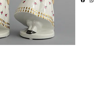
 de curiosités Huret.