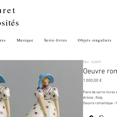
uret
sités
res
Musique
Serre-livres
Objets singuliers
SKU : SL0029
Oeuvre ro
Prix
1 000,00 €
Paire de serre-livres
Artiste : Robj
Oeuvre romantique - fi
H: 24cm . 12x10 cm