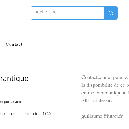
Contact
Contactez moi pour vér
mantique
la disponibilité de ce 
en me communiquant l
SKU ci-dessus.
 en porcelaine
lle à la robe fleurie circa 1930
guillaume@huret.fr