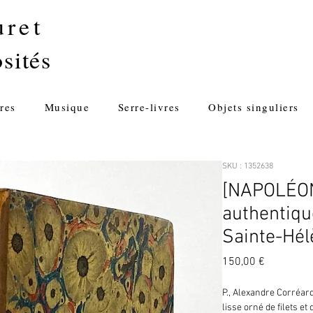
uret
sités
res
Musique
Serre-livres
Objets singuliers
SKU : 1352638
[NAPOLÉON]
authentique
Sainte-Hélè
Prix
150,00 €
P., Alexandre Corréard
lisse orné de filets et 