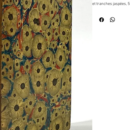
et tranches jaspées, 52
pièces authentiques su
documens écrits et di
Lettres et de Mémoir
Bertrand, le comte Las
général comte de Mon
Antommarchi, le baron
et le maréchal Ney, - 
accompagnés de la vie
par des notices biogr
Montholon et Gourgaud, 
série, contenant : Lettr
Relation de la tentati
Schoenbrunn. Récit de
Conférences du Conseil
Proclamations de Napo
Napoléon. Lettre de N
Correspondance de l'
pendant les Cent Jour
avec l'empereur Napol
extérieur de la page de