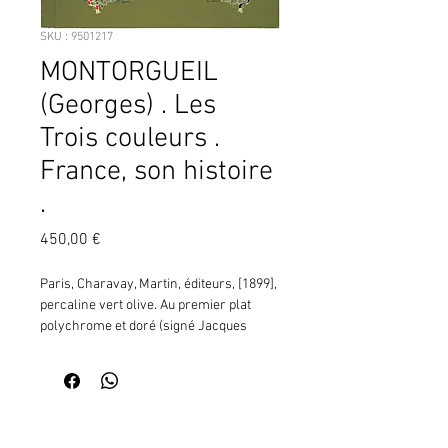
SKU : 9501217
MONTORGUEIL
(Georges) . Les
Trois couleurs .
France, son histoire
.
Prix
450,00 €
Paris, Charavay, Martin, éditeurs, [1899], 
percaline vert olive. Au premier plat 
polychrome et doré (signé Jacques 
Drogue), réserve de titre sur fond vert 
entourée de feuilles de chêne et laurier 
auxquelles s'enroule un ruban "1816-
1880" et les noms et adresse des 
Contactez moi pour vérifier
éditeurs, le tout surmonté d'un coq, d'un 
la disponibilité de ce produit