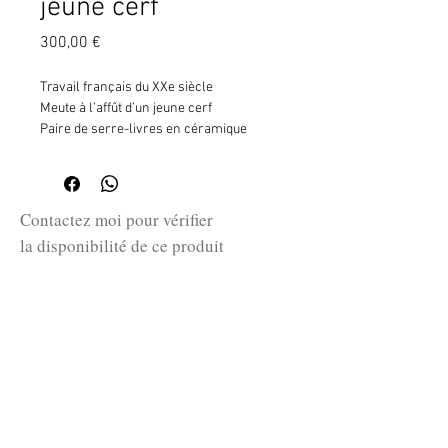
jeune cerf
Prix
300,00 €
Travail français du XXe siècle
Meute à l’affût d’un jeune cerf
Paire de serre-livres en céramique
émaillée vert et rehauts dorés
H. 18 cm - L. 16 cm - P. 8,5 cm
Contactez moi pour vérifier
la disponibilité de ce produit
en me communiquant la référence
SKU ci-dessus.
guillaume@huret.fr