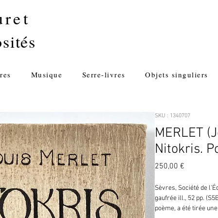
uret
sités
res
Musique
Serre-livres
Objets singuliers
SKU : 1340707
MERLET (Je
Nitokris. 
Prix
250,00 €
Sèvres, Société de l'Édi
gaufrée ill., 52 pp. (S
poème, a été tirée une