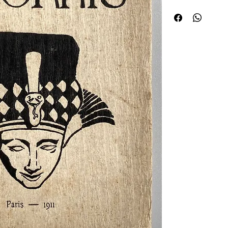
de l'Olympia de Paris l
Cottens et Marinelli e
M. Poncin chef d'orc
ballet. Les décors fu
d'après les maquettes
dans ce livre, compos
AURIOL et orné de dess
Robert BONFILS".