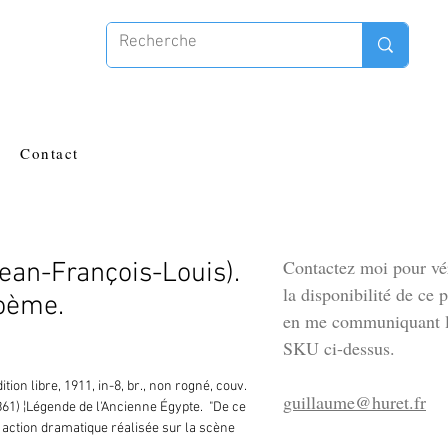
Contact
Contactez moi pour vér
an-François-Louis).
la disponibilité de ce 
Poème.
en me communiquant l
SKU ci-dessus.
tion libre, 1911, in-8, br., non rogné, couv. 
guillaume@huret.fr
5B61) ¦Légende de l'Ancienne Égypte.  "De ce 
 action dramatique réalisée sur la scène 