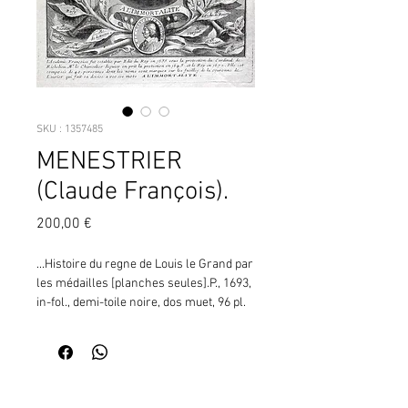
SKU : 1357485
MENESTRIER
(Claude François).
Prix
200,00 €
...Histoire du regne de Louis le Grand par 
les médailles [planches seules].P., 1693, 
in-fol., demi-toile noire, dos muet, 96 pl. 
d'ill. gravées (rel. post.) (CN44) ¦Trois 
suites de planches de médailles, jetons, 
armoiries, emblèmes, etc., paginées 
séparément, sans texte : page de titre 
Contactez moi pour vérifier
gravée, frontispice, la première suite (24 