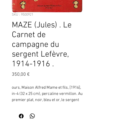
SKU : 9500921
MAZE (Jules) . Le
Carnet de
campagne du
sergent Lefèvre,
1914-1916 .
Prix
350,00 €
ours, Maison Alfred Mame et fils, [1916], 
in-4 (32 x 25 cm), percaline vermillon. Au 
premier plat, noir, bleu et or, le sergent 
Lefèvre assis prend des notes dans un 
carnet au front (dessin signé JD), titre et 
insigne (grenade) dorés aux angles. 
Second plat muet, titre et trois galons de 
Contactez moi pour vérifier
sergent dorés au dos, tr. dorées, 318-(2) 